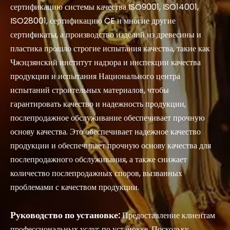
сертификацию системы качества ISO9001, ISO14001,
ISO28001, сертификацию CE и многие другие
сертификаты, а производство изделий из древесины и
пластика прошло строгие испытания качества, такие как
Чжэцзянский институт надзора и инспекции качества
продукции и испытания Национального центра
испытаний строительных материалов, чтобы
гарантировать качество и надежность продукции,
послепродажное обслуживание обеспечивает прочную
основу качества. Это обеспечивает надежное качество
продукции и обеспечивает прочную основу качества для
послепродажного обслуживания, а также снижает
количество послепродажных споров, вызванных
проблемами с качеством продукции.
Руководство по установке:
Предоставление клиентам
профессиональных услуг по установке. Поскольку